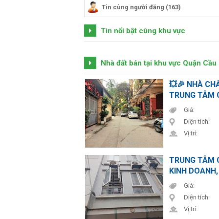
Tin cùng người đăng (163)
Tin nổi bật cùng khu vực
Nhà đất bán tại khu vực Quận Cầu 
💥🎉 NHÀ CH
TRUNG TÂM C
Giá:
Diện tích:
Vị trí:
TRUNG TÂM C
KINH DOANH,
Giá:
Diện tích:
Vị trí: