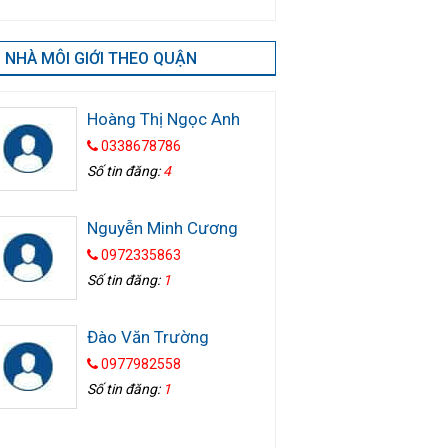
NHÀ MÔI GIỚI THEO QUẬN
Hoàng Thị Ngọc Anh
0338678786
Số tin đăng:
4
Nguyễn Minh Cương
0972335863
Số tin đăng:
1
Đào Văn Trường
0977982558
Số tin đăng:
1