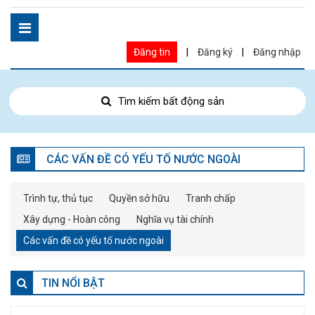
Đăng tin
|
Đăng ký
|
Đăng nhập
Tìm kiếm bất động sản
CÁC VẤN ĐỀ CÓ YẾU TỐ NƯỚC NGOÀI
Trình tự, thủ tục
Quyền sở hữu
Tranh chấp
Xây dựng - Hoàn công
Nghĩa vụ tài chính
Các vấn đề có yếu tố nước ngoài
TIN NỔI BẬT