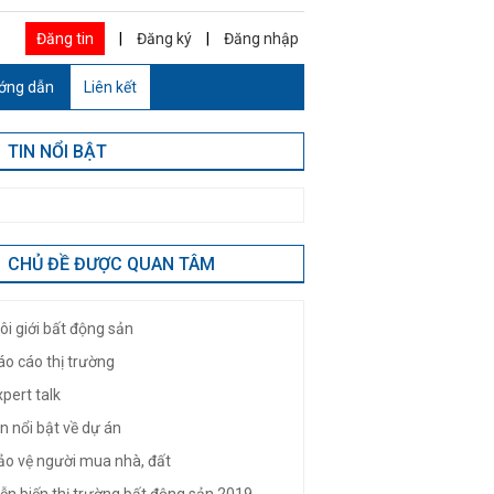
Đăng tin
|
Đăng ký
|
Đăng nhập
ớng dẫn
Liên kết
TIN NỔI BẬT
CHỦ ĐỀ ĐƯỢC QUAN TÂM
ôi giới bất động sản
áo cáo thị trường
pert talk
n nổi bật về dự án
ảo vệ người mua nhà, đất