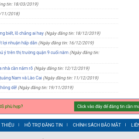
ng tin: 18/03/2019)
8/11/2018)
g biết, lỗ chẳng ai hay
(Ngày đăng tin: 18/12/2019)
ất lợi nhuận hấp dẫn
(Ngày đăng tin: 16/12/2019)
hú ý trên thị trường quận 9 cuối năm
(Ngày đăng tin:
ua nhà cần nắm rõ
(Ngày đăng tin: 12/12/2019)
 Quảng Nam và Lào Cai
(Ngày đăng tin: 11/12/2019)
 không dễ!
(Ngày đăng tin: 19/11/2019)
ĐS phù hợp?
Click vào đây để đăng tin cần 
I THIỆU
HỖ TRỢ ĐĂNG TIN
CHÍNH SÁCH BẢO MẬT
LIÊ