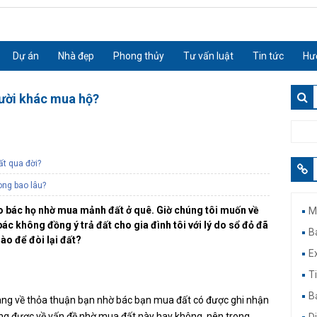
Dự án
Nhà đẹp
Phong thủy
Tư vấn luật
Tin tức
Hư
gười khác mua hộ?
ất qua đời?
ong bao lâu?
ho bác họ nhờ mua mảnh đất ở quê. Giờ chúng tôi muốn về
M
c không đồng ý trả đất cho gia đình tôi với lý do sổ đỏ đã
B
nào để đòi lại đất?
Ex
Ti
B
ràng về thỏa thuận bạn nhờ bác bạn mua đất có được ghi nhận
ng được về vấn đề nhờ mua đất này hay không, nên trong